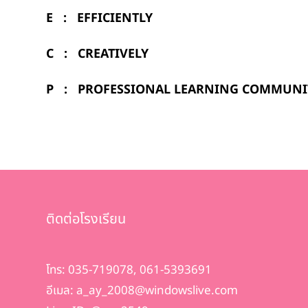
E : EFFICIENTLY มุ่งประสิท
C : CREATIVELY สร้างสรรค์ส
P : PROFESSIONAL LEARNING COMMUNITY: P
ติดต่อโรงเรียน
โทร: 035-719078, 061-5393691
อีเมล: a_ay_2008@windowslive.com