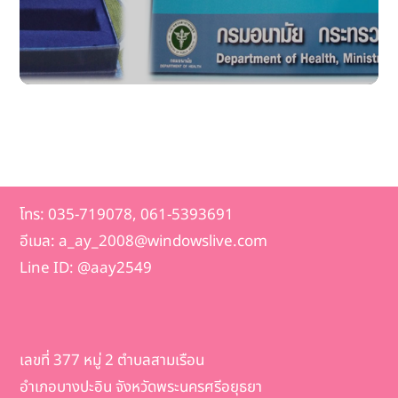
โทร: 035-719078, 061-5393691
อีเมล: a_ay_2008@windowslive.com
Line ID: @aay2549
เลขที่ 377 หมู่ 2 ตำบลสามเรือน
อำเภอบางปะอิน จังหวัดพระนครศรีอยุธยา