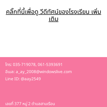
คลิ๊กที่นี้เพื่อดู วีดีทัศน์ของโรงเรียน เพิ่ม
เติม
โทร: 035-719078, 061-5393691
อีเมล: a_ay_2008@windowslive.com
Line ID: @aay2549
เลขที่ 377 หมู่ 2 ตำบลสามเรือน