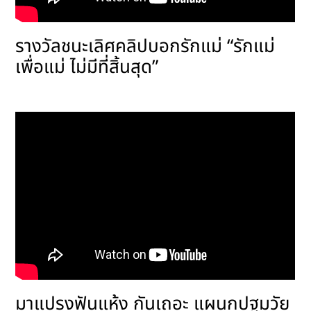
รางวัลชนะเลิศคลิปบอกรักแม่ “รักแม่
เพื่อแม่ ไม่มีที่สิ้นสุด”
มาแปรงฟันแห้ง กันเถอะ แผนกปฐมวัย