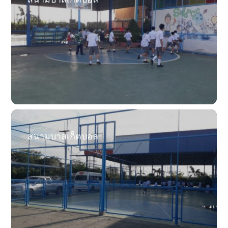
สนามบาสเก็ตบอล