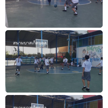
สนามบาสเก็ตบอล
สนามบาสเก็ตบอล