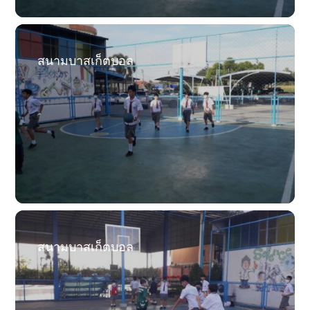
สนามบาสเก็ตบอล
สนามบาสเก็ตบอล