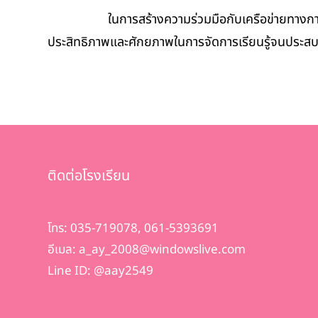
ในการสร้างความร่วมมือกับเครือข่ายทางการศึกษา โ
ประสิทธิภาพและศักยภาพในการจัดการเรียนรู้จนประสบควา
ติดต่อโรงเรียน
โทร: 035-719078, 061-5393691
อีเมล: a_ay_2008@windowslive.com
Line ID: @aay2549