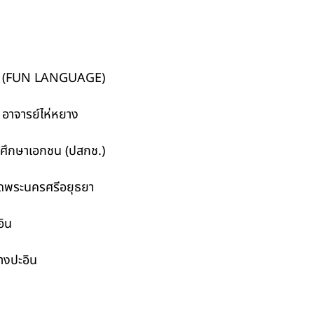
(FUN LANGUAGE)
จารย์ไห่หยาง
ษาเอกชน (ปสกช.)
ระนครศรีอยุธยา
ิน
ปะอิน