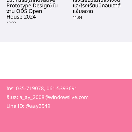
นวัตกรรม(Innovative
โรงเรียนวรรณสว่างจิต
Prototype Design) ใน
และโรงเรียนบีคอนเฮาส์
งาน ODS Open
แย้มสอาด
House 2024
11:34
12:09
โทร: 035-719078, 061-5393691
อีเมล: a_ay_2008@windowslive.com
Line ID: @aay2549