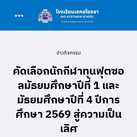
Skip
to
Toggle
content
หน้าหลัก
Navigation
ข่าวกิจกรรม
เกี่ยวกับโรงเรียน
คัดเลือกนักกีฬาทุนฟุตซอ
หลักสูตร
ลมัธยมศึกษาปีที่ 1 และ
มัธยมศึกษาปีที่ 4 ปีการ
สนับสนุนการสอน
ศึกษา 2569 สู่ความเป็น
รอบรั้ว AAY
เลิศ
ข่าว/กิจกรรม